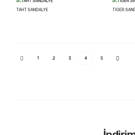
TAHT SANDALYE
TİGER SAN
1
2
3
4
5
İndiri