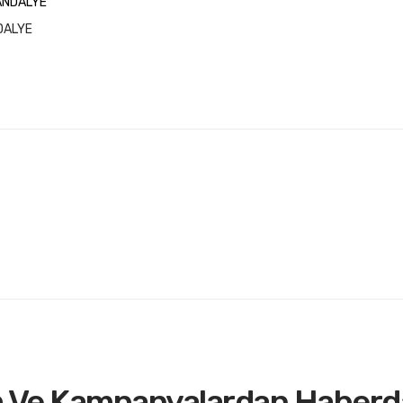
DALYE
m Ve Kampanyalardan Haberd