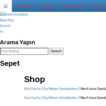
KURUMSAL
ÜRÜNLER
PROJELERİMİZ
İLETİŞİM
Dış Mekan Sandalyeleri
İç Mekan Sandalyeleri
Bar Sandalyeleri
Ahşap Masalar
Mermer Masalar
Bar Masaları
Masa Ayakları
Dış Mekan Setler
Koltuklar
Berjerler
Banklar
Puflar
Sehpalar
Şezlonglar
SANDALYELER
MASALAR
BANKLAR
AKSESUARLAR
Hakkımızda
KVKK Politikamız
İnsan Kaynakları
Bayi Giriş
Search
Arama Yapın
Sepet
Shop
Ana Sayfa
/
Dış Mekan Sandalyeleri
/ Next Iroco Sand
Ana Sayfa
/
Dış Mekan Sandalyeleri
/ Next Iroco Sand