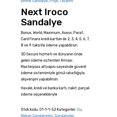
Birenk Sandalye
,
Proje
,
Tasarım
Next Iroco
Sandalye
Bonus, World, Maximum, Axess, Paraf,
Card Finans kredi kartları ile 2, 3, 4, 5, 6, 7,
8 ve 9 taksitle ödeme yapabilirsin.
3D Secure hizmeti ve dünyanın önde
gelen ödeme sistemleri firması
Masterpass altyapısı sayesinde güvenli
ödeme sistemimizle gönül rahatlığıyla
alışverişini yapabilirsin.
Havale, kredi ve banka kartı, nakit, parçalı
ödeme seçenekleriyle
Karşılaştır
Stok kodu:
01-1-1-52
Kategoriler:
Dış
Mekan Sandalyeleri
,
Sandalyeler